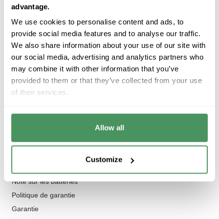
advantage.
E-mail :
fr.info@donnerberg.net
Téléphone :
+49 9561 976 91 90
We use cookies to personalise content and ads, to
provide social media features and to analyse our traffic.
We also share information about your use of our site with
Collections
our social media, advertising and analytics partners who
Produits
may combine it with other information that you’ve
Appareils de massage
provided to them or that they’ve collected from your use
of their services.
Pistolet de massage
Accessoires
Vertrag widerrufen
Allow all
Information
Customize
CGV
Note sur les batteries
Politique de garantie
Garantie