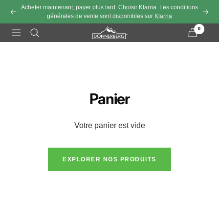
Passer au contenu
Acheter maintenant, payer plus tard. Choisir Klarna. Les conditions
Précédent
Cont
générales de vente sont disponibles sur
Klarna
0
Navigation
Panier
Votre panier est vide
EXPLORER NOS PRODUITS