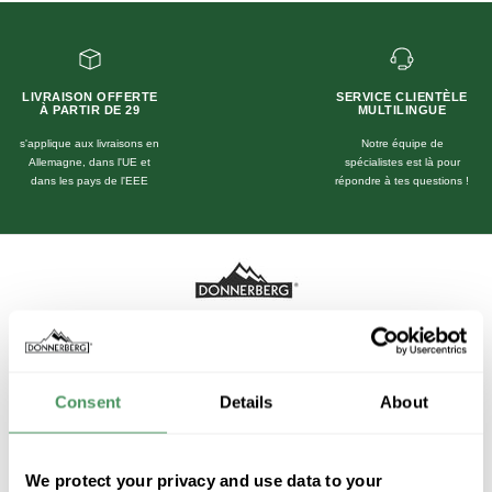
LIVRAISON OFFERTE
SERVICE CLIENTÈLE
À PARTIR DE 29
MULTILINGUE
s'applique aux livraisons en
Notre équipe de
Allemagne, dans l'UE et
spécialistes est là pour
dans les pays de l'EEE
répondre à tes questions !
Conception taillée sur mesure en matière de bien-être et de
fitness.
Consent
Details
About
Nos coordonnées
Siège de l'entreprise :
Von-Werthern-Str. 4a
We protect your privacy and use data to your
96487 Dörfles-Esbach, Deutschland